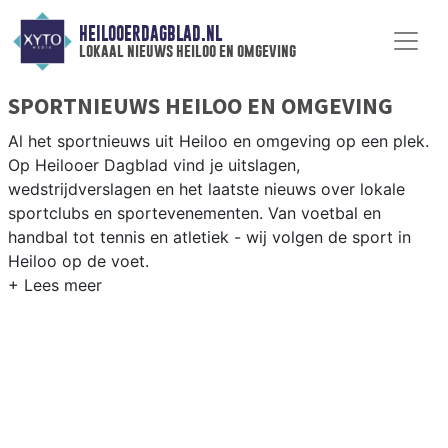
HEILOOERDAGBLAD.NL
lokaal nieuws heiloo en omgeving
SPORTNIEUWS HEILOO EN OMGEVING
Al het sportnieuws uit Heiloo en omgeving op een plek.
Op Heilooer Dagblad vind je uitslagen,
wedstrijdverslagen en het laatste nieuws over lokale
sportclubs en sportevenementen. Van voetbal en
handbal tot tennis en atletiek - wij volgen de sport in
Heiloo op de voet.
LOKALE SPORT HEILOO
Van SV Heiloo en CKV Heiloo tot tennis bij TC Heiloo en
fietsen langs de Kennemer Golf en de duinen — sport in
Heiloo heeft een actief gemeenschapsleven. Blijf op de
hoogte van alle sportieve uitslagen en prestaties in
Heiloo.