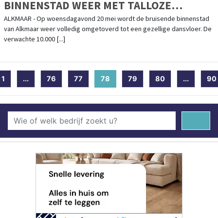
BINNENSTAD WEER MET TALLOZE
LICHTOBJECTEN
ALKMAAR - Op woensdagavond 20 mei wordt de bruisende binnenstad
van Alkmaar weer volledig omgetoverd tot een gezellige dansvloer. De
verwachte 10.000 [...]
1
...
76
77
78
(current)
79
80
...
90