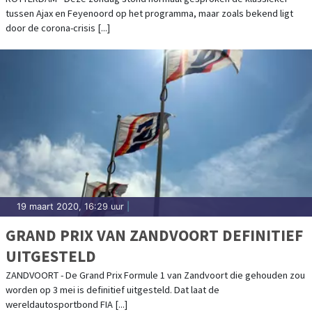
CORONA
tussen Ajax en Feyenoord op het programma, maar zoals bekend ligt
door de corona-crisis [...]
19 maart 2020, 16:29 uur
|
GRAND PRIX VAN ZANDVOORT DEFINITIEF
UITGESTELD
ZANDVOORT - De Grand Prix Formule 1 van Zandvoort die gehouden zou
worden op 3 mei is definitief uitgesteld. Dat laat de
wereldautosportbond FIA [...]