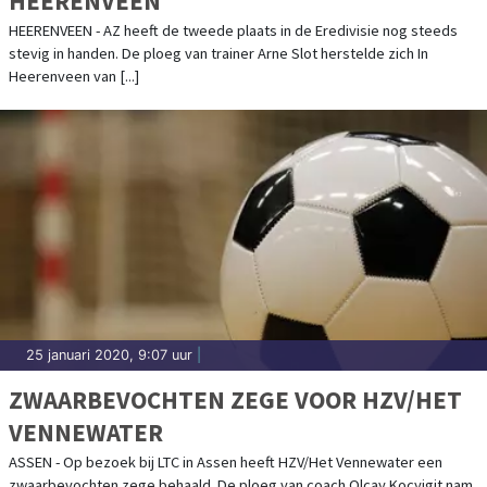
HEERENVEEN
HEERENVEEN - AZ heeft de tweede plaats in de Eredivisie nog steeds
stevig in handen. De ploeg van trainer Arne Slot herstelde zich In
Heerenveen van [...]
25 januari 2020, 9:07 uur
|
ZWAARBEVOCHTEN ZEGE VOOR HZV/HET
VENNEWATER
ASSEN - Op bezoek bij LTC in Assen heeft HZV/Het Vennewater een
zwaarbevochten zege behaald. De ploeg van coach Olcay Kocyigit nam