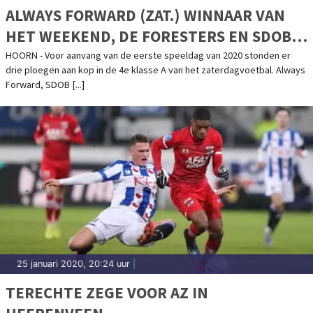
ALWAYS FORWARD (ZAT.) WINNAAR VAN
HET WEEKEND, DE FORESTERS EN SDOB
ONDERUIT
HOORN - Voor aanvang van de eerste speeldag van 2020 stonden er
drie ploegen aan kop in de 4e klasse A van het zaterdagvoetbal. Always
Forward, SDOB [...]
25 januari 2020, 20:24 uur
|
TERECHTE ZEGE VOOR AZ IN