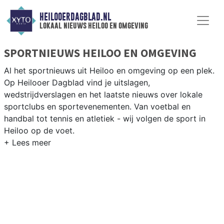
HEILOOERDAGBLAD.NL
lokaal nieuws heiloo en omgeving
SPORTNIEUWS HEILOO EN OMGEVING
Al het sportnieuws uit Heiloo en omgeving op een plek.
Op Heilooer Dagblad vind je uitslagen,
wedstrijdverslagen en het laatste nieuws over lokale
sportclubs en sportevenementen. Van voetbal en
handbal tot tennis en atletiek - wij volgen de sport in
Heiloo op de voet.
LOKALE SPORT HEILOO
Van SV Heiloo en CKV Heiloo tot tennis bij TC Heiloo en
fietsen langs de Kennemer Golf en de duinen — sport in
Heiloo heeft een actief gemeenschapsleven. Blijf op de
hoogte van alle sportieve uitslagen en prestaties in
Heiloo.