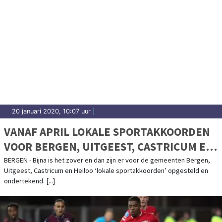
20 januari 2020, 10:07 uur
|
VANAF APRIL LOKALE SPORTAKKOORDEN
VOOR BERGEN, UITGEEST, CASTRICUM EN
HEILOO
BERGEN - Bijna is het zover en dan zijn er voor de gemeenten Bergen,
Uitgeest, Castricum en Heiloo ‘lokale sportakkoorden’ opgesteld en
ondertekend. [...]