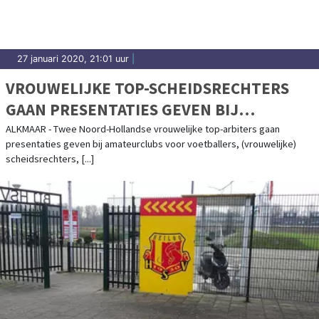
27 januari 2020, 21:01 uur
|
VROUWELIJKE TOP-SCHEIDSRECHTERS
GAAN PRESENTATIES GEVEN BIJ
AMATEURCLUBS
ALKMAAR - Twee Noord-Hollandse vrouwelijke top-arbiters gaan
presentaties geven bij amateurclubs voor voetballers, (vrouwelijke)
scheidsrechters, [...]