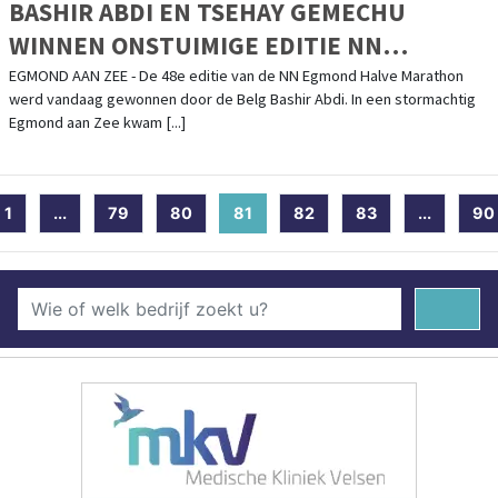
BASHIR ABDI EN TSEHAY GEMECHU
WINNEN ONSTUIMIGE EDITIE NN
EGMOND HALVE MARATHON
EGMOND AAN ZEE - De 48e editie van de NN Egmond Halve Marathon
werd vandaag gewonnen door de Belg Bashir Abdi. In een stormachtig
Egmond aan Zee kwam [...]
1
...
79
80
81
(current)
82
83
...
90