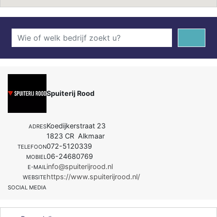
Spuiterij Rood
Koedijkerstraat 23
ADRES
1823 CR Alkmaar
072-5120339
TELEFOON
06-24680769
MOBIEL
info@spuiterijrood.nl
E-MAIL
https://www.spuiterijrood.nl/
WEBSITE
SOCIAL MEDIA