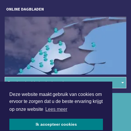
ONLINE DAGBLADEN
Overige dagbladen in de regio
Deze website maakt gebruik van cookies om
Algemene voorwaarden
ervoor te zorgen dat u de beste ervaring krijgt
op onze website
Lees meer
Disclaimer
Privacy Statement
Ik accepteer cookies