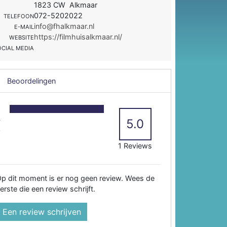
1823 CW Alkmaar
072-5202022
TELEFOON
info@fhalkmaar.nl
E-MAIL
https://filmhuisalkmaar.nl/
WEBSITE
OCIAL MEDIA
Beoordelingen
5
4
5.0
3
2
1 Reviews
p dit moment is er nog geen review. Wees de
erste die een review schrijft.
Een review schrijven