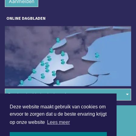
Aanmelden
ONLINE DAGBLADEN
Overige dagbladen in de regio
Deze website maakt gebruik van cookies om
Algemene voorwaarden
ervoor te zorgen dat u de beste ervaring krijgt
op onze website
Lees meer
Disclaimer
Privacy Statement