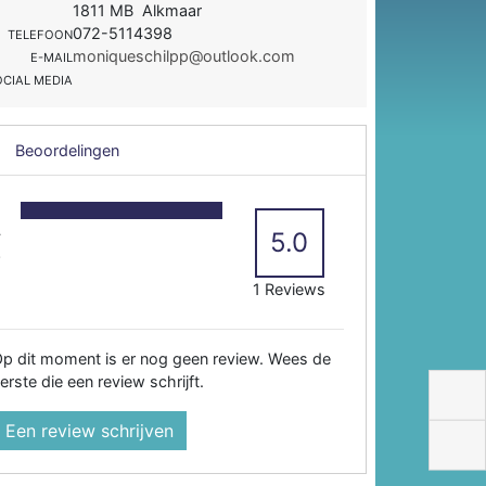
1811 MB Alkmaar
072-5114398
TELEFOON
moniqueschilpp@outlook.com
E-MAIL
OCIAL MEDIA
Beoordelingen
5
4
5.0
3
2
1 Reviews
p dit moment is er nog geen review. Wees de
erste die een review schrijft.
Een review schrijven