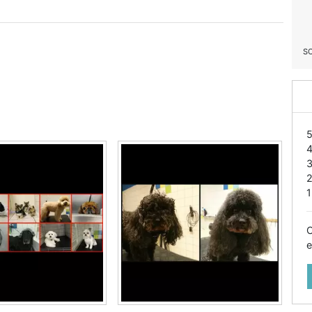
S
1
O
e