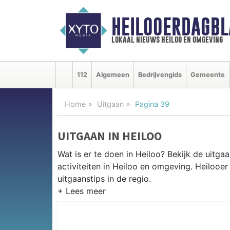
HEILOOERDAGBL
lokaal nieuws heiloo en omgeving
112
Algemeen
Bedrijvengids
Gemeente
Home
Uitgaan
Pagina 39
UITGAAN IN HEILOO
Wat is er te doen in Heiloo? Bekijk de uitg
activiteiten in Heiloo en omgeving. Heilooe
uitgaanstips in de regio.
EVENEMENTEN HEILOO
Van markten en culturele evenementen tot mu