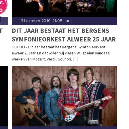
31 oktober 2019, 11:05 uur
|
T
DIT JAAR BESTAAT HET BERGENS
SYMFONIEORKEST ALWEER 25 JAAR
HEILOO - Dit jaar bestaat het Bergens Symfonieorkest
alweer 25 jaar. En dat willen wij vieren!Wij spelen vandaag
werken van Mozart, Verdi, Gounod, [...]