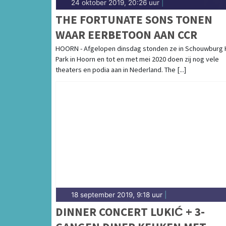
24 oktober 2019, 20:26 uur
|
THE FORTUNATE SONS TONEN
WAAR EERBETOON AAN CCR
HOORN - Afgelopen dinsdag stonden ze in Schouwburg 
Park in Hoorn en tot en met mei 2020 doen zij nog vele
theaters en podia aan in Nederland. The [...]
18 september 2019, 9:18 uur
|
DINNER CONCERT LUKIĆ + 3-