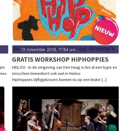
d.nl.
13 november 2019, 17:54 uur
|
GRATIS WORKSHOP HIPHOPPIES
jim
HEILOO - In de omgeving van Den Haag is het al een hype en
tmes
misschien binnenkort ook wel in Heiloo:
HipHoppies.Vijftigplussers kunnen nu op een leuke [...]