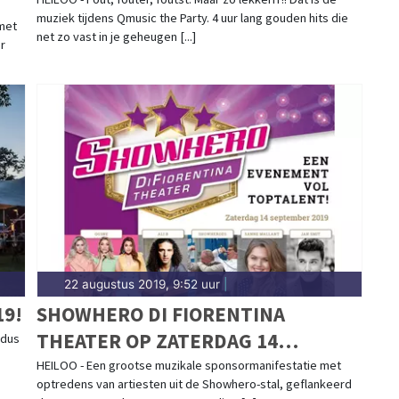
muziek tijdens Qmusic the Party. 4 uur lang gouden hits die
met
net zo vast in je geheugen [...]
r
22 augustus 2019, 9:52 uur
|
19!
SHOWHERO DI FIORENTINA
THEATER OP ZATERDAG 14
rdus
SEPTEMBER
HEILOO - Een grootse muzikale sponsormanifestatie met
optredens van artiesten uit de Showhero-stal, geflankeerd