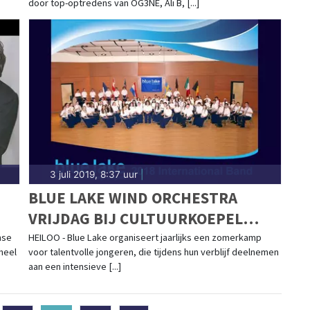
door top-optredens van OG3NE, Ali B, [...]
3 juli 2019, 8:37 uur
|
BLUE LAKE WIND ORCHESTRA
VRIJDAG BIJ CULTUURKOEPEL
HEILOO
nse
HEILOO - Blue Lake organiseert jaarlijks een zomerkamp
heel
voor talentvolle jongeren, die tijdens hun verblijf deelnemen
aan een intensieve [...]