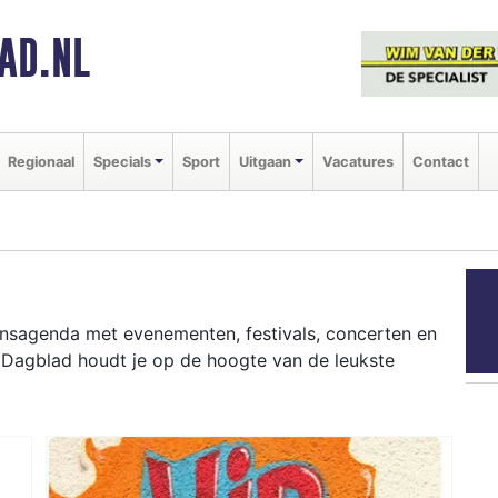
AD.NL
Regionaal
Specials
Sport
Uitgaan
Vacatures
Contact
aansagenda met evenementen, festivals, concerten en
r Dagblad houdt je op de hoogte van de leukste
ziekfestivals en culinaire events - ontdek het