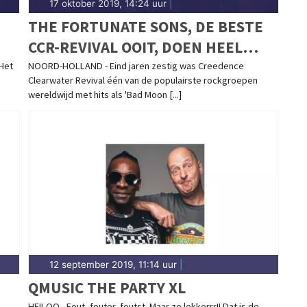
17 oktober 2019, 14:24 uur
|
THE FORTUNATE SONS, DE BESTE
CCR-REVIVAL OOIT, DOEN HEEL
NOORD-HOLLAND AAN
Het
NOORD-HOLLAND - Eind jaren zestig was Creedence
Clearwater Revival één van de populairste rockgroepen
wereldwijd met hits als 'Bad Moon [...]
12 september 2019, 11:14 uur
|
QMUSIC THE PARTY XL
HEILOO - Fout, fouter, foutst. Maar zo lekkerrr!! Dat is de