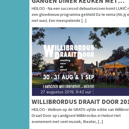
GANGEN DINER KEUKEN MET
KARAKTER
HEILOO - Na een succesvol debuutseizoen komt LUKIĆ 
een gloednieuw programma getiteld Da te nema (Als jij e
niet was). Een meespelende [...]
27 augustus 2019, 9:42 uur
|
WILLIBRORDUS DRAAIT DOOR 20
HEILOO - Welkom op de GRATIS vijfde editie van Willibro
Draait Door op Landgoed Willibrordus in Heiloo! Het
evenement met veel muziek, theater, [...]