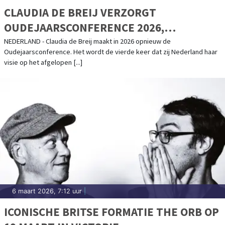
CLAUDIA DE BREIJ VERZORGT
OUDEJAARSCONFERENCE 2026,
KAARTVERKOOP START WOENSDAG
NEDERLAND - Claudia de Breij maakt in 2026 opnieuw de
Oudejaarsconference. Het wordt de vierde keer dat zij Nederland haar
visie op het afgelopen [...]
6 maart 2026, 7:12 uur
|
ICONISCHE BRITSE FORMATIE THE ORB OP