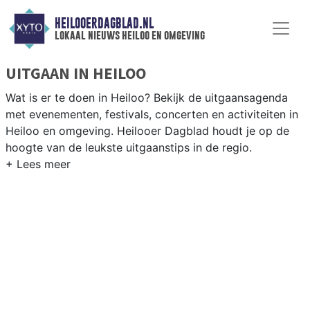
HEILOOERDAGBLAD.NL
lokaal nieuws heiloo en omgeving
UITGAAN IN HEILOO
Wat is er te doen in Heiloo? Bekijk de uitgaansagenda
met evenementen, festivals, concerten en activiteiten in
Heiloo en omgeving. Heilooer Dagblad houdt je op de
hoogte van de leukste uitgaanstips in de regio.
EVENEMENTEN HEILOO
Van markten en culturele evenementen tot
muziekfestivals en culinaire events - ontdek het
complete uitgaansaanbod op heilooerdagblad.nl.