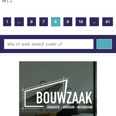
op [...]
1
...
6
7
8
(current)
9
10
...
41