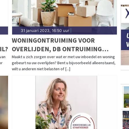
31 januari 2023, 16:50 uur
|
WONINGONTRUIMING VOOR
IL?
OVERLIJDEN, DB ONTRUIMING
HELPT
 van
Maakt u zich zorgen over wat er met uw inboedel en woning
or
gebeurt na uw overlijden? Bent u bijvoorbeeld alleenstaand,
wilt u anderen niet belasten of [...]