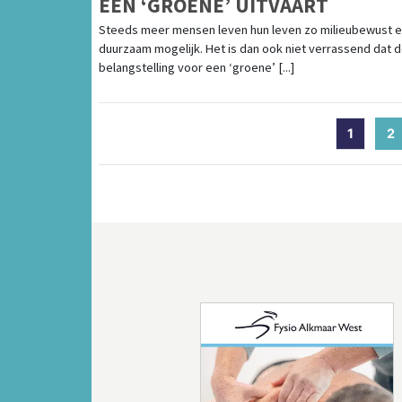
EEN ‘GROENE’ UITVAART
Steeds meer mensen leven hun leven zo milieubewust 
duurzaam mogelijk. Het is dan ook niet verrassend dat 
belangstelling voor een ‘groene’ [...]
1
2
(
Vorige