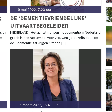
9 mei 2022, 7:20 uur
|
;
DE ‘DEMENTIEVRIENDELIJKE’
UITVAARTBEGELEIDER
 bij
NEDERLAND - Het aantal mensen met dementie in Nederland
am
groeit in een rap tempo. Voor vrouwen geldt zelfs dat 1 op
de 3 dementie zal krijgen. Steeds [...]
15 maart 2022, 16:41 uur
|