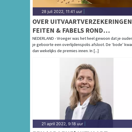
28 juli 2022, 11:41 uur
|
OVER UITVAARTVERZEKERINGEN
FEITEN & FABELS ROND
KEUZEVRIJHEID
NEDERLAND - Vroeger was het heel gewoon dat je ouders
je geboorte een overlijdenspolis afsloot. De ‘bode’ kw
dan wekelijks de premies innen. In [...]
21 april 2022, 9:18 uur
|