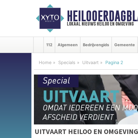
HEILOOERDAGBL
lokaal nieuws heiloo en omgeving
112
Algemeen
Bedrijvengids
Gemeente
Home
Specials
Uitvaart
Pagina 2
UITVAART HEILOO EN OMGEVIN