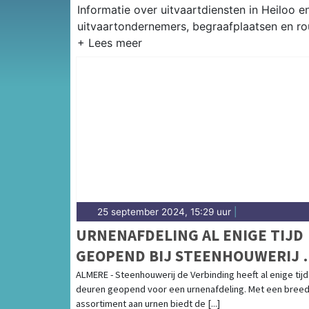
Informatie over uitvaartdiensten in Heiloo e
uitvaartondernemers, begraafplaatsen en ro
25 september 2024, 15:29 uur
|
URNENAFDELING AL ENIGE TIJD
GEOPEND BIJ STEENHOUWERIJ 
VERBINDING
ALMERE - Steenhouwerij de Verbinding heeft al enige tijd
deuren geopend voor een urnenafdeling. Met een bree
assortiment aan urnen biedt de [...]