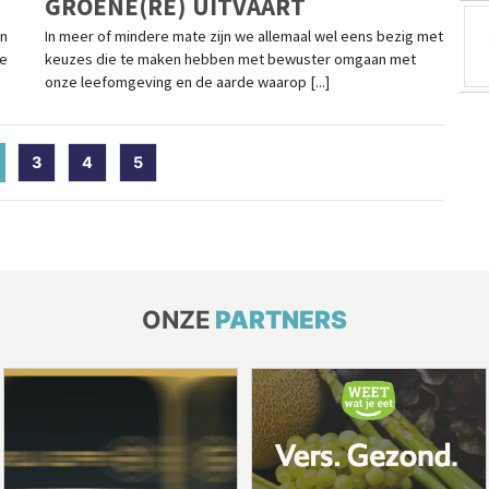
GROENE(RE) UITVAART
en
In meer of mindere mate zijn we allemaal wel eens bezig met
de
keuzes die te maken hebben met bewuster omgaan met
onze leefomgeving en de aarde waarop [...]
current)
3
4
5
ONZE
PARTNERS