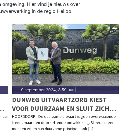
n omgeving. Hier vind je nieuws over
uwverwerking in de regio Heiloo.
9 september 2024, 8:59 uur
|
DUNWEG UITVAARTZORG KIEST
DE
VOOR DUURZAAM EN SLUIT ZICH
AAN BIJ GREENLEAVE
 haar
HOOFDDORP - De duurzame uitvaart is geen overwaaiende
d
trend, maar een doorzettende ontwikkeling. Steeds meer
mensen willen hun duurzame principes ook [...]