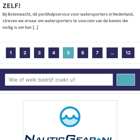
ZELF!
Bij Botenwacht, dé pechhulpservice voor watersporters in Nederland,
streven we ernaar om watersporters te voorzien van de kennis die
nodig is om hun [...]
1
2
3
4
5
(current)
6
7
...
12