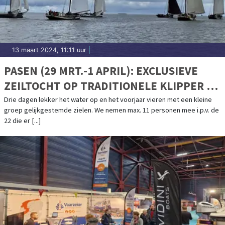
13 maart 2024, 11:11 uur
|
PASEN (29 MRT.-1 APRIL): EXCLUSIEVE
ZEILTOCHT OP TRADITIONELE KLIPPER DE
" VRIENDENTROUW".
Drie dagen lekker het water op en het voorjaar vieren met een kleine
groep gelijkgestemde zielen. We nemen max. 11 personen mee i.p.v. de
22 die er [...]