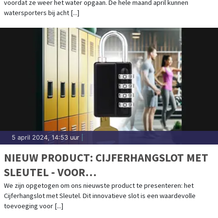
voordat ze weer het water opgaan. De hele maand april kunnen
watersporters bij acht [...]
5 april 2024, 14:53 uur
|
NIEUW PRODUCT: CIJFERHANGSLOT MET
SLEUTEL - VOOR
WATERSPORTLIEFHEBBERS
We zijn opgetogen om ons nieuwste product te presenteren: het
Cijferhangslot met Sleutel. Dit innovatieve slot is een waardevolle
toevoeging voor [...]