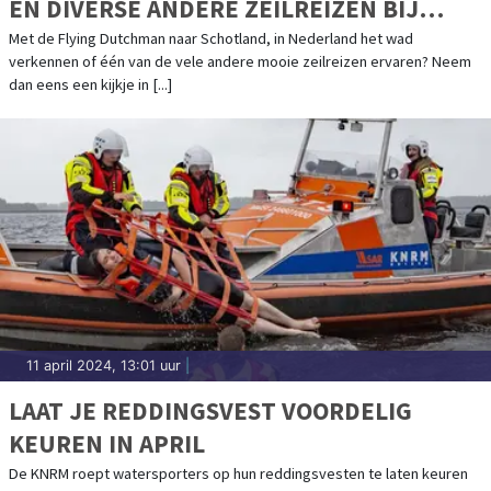
EN DIVERSE ANDERE ZEILREIZEN BIJ
ZEILEN MET INI
Met de Flying Dutchman naar Schotland, in Nederland het wad
verkennen of één van de vele andere mooie zeilreizen ervaren? Neem
dan eens een kijkje in [...]
11 april 2024, 13:01 uur
|
LAAT JE REDDINGSVEST VOORDELIG
KEUREN IN APRIL
De KNRM roept watersporters op hun reddingsvesten te laten keuren