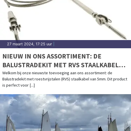
27 maart 2024, 17:25 uur
|
NIEUW IN ONS ASSORTIMENT: DE
BALUSTRADEKIT MET RVS STAALKABEL
VAN 5MM
Welkom bij onze nieuwste toevoeging aan ons assortiment: de
Balustradekit met roestvrijstalen (RVS) staalkabel van 5mm. Dit product
is perfect voor [...]