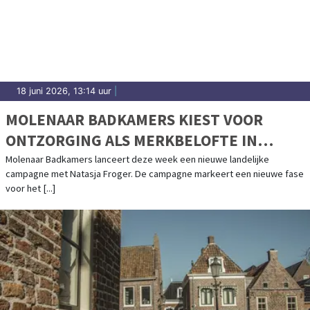
18 juni 2026, 13:14 uur
|
MOLENAAR BADKAMERS KIEST VOOR
ONTZORGING ALS MERKBELOFTE IN
NIEUWE CAMPAGNE MET NATASJA
Molenaar Badkamers lanceert deze week een nieuwe landelijke
campagne met Natasja Froger. De campagne markeert een nieuwe fase
FROGER
voor het [...]