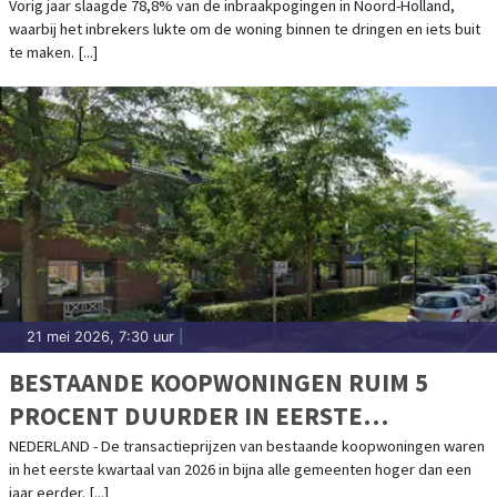
Vorig jaar slaagde 78,8% van de inbraakpogingen in Noord-Holland,
waarbij het inbrekers lukte om de woning binnen te dringen en iets buit
te maken. [...]
21 mei 2026, 7:30 uur
|
BESTAANDE KOOPWONINGEN RUIM 5
PROCENT DUURDER IN EERSTE
KWARTAAL
NEDERLAND - De transactieprijzen van bestaande koopwoningen waren
in het eerste kwartaal van 2026 in bijna alle gemeenten hoger dan een
jaar eerder. [...]