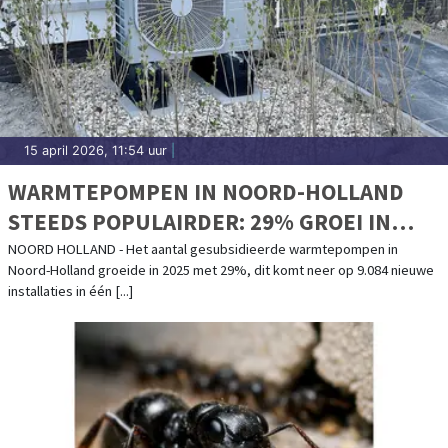
15 april 2026, 11:54 uur
|
WARMTEPOMPEN IN NOORD-HOLLAND
STEEDS POPULAIRDER: 29% GROEI IN
2025
NOORD HOLLAND - Het aantal gesubsidieerde warmtepompen in
Noord-Holland groeide in 2025 met 29%, dit komt neer op 9.084 nieuwe
installaties in één [...]