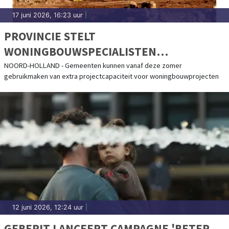
17 juni 2026, 16:23 uur
|
PROVINCIE STELT
WONINGBOUWSPECIALISTEN
BESCHIKBAAR VOOR GEMEENTEN
NOORD-HOLLAND - Gemeenten kunnen vanaf deze zomer
gebruikmaken van extra projectcapaciteit voor woningbouwprojecten
12 juni 2026, 12:24 uur
|
GEBERIT LANCEERT CAMPAGNE 'BETER.