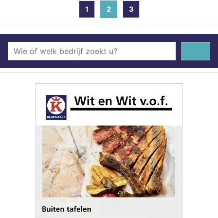
1
2
(current)
3