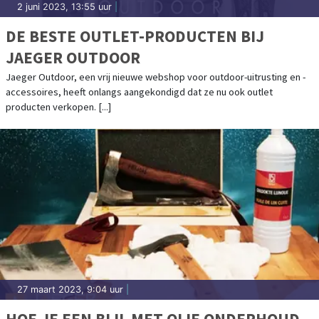
2 juni 2023, 13:55 uur
|
DE BESTE OUTLET-PRODUCTEN BIJ
JAEGER OUTDOOR
Jaeger Outdoor, een vrij nieuwe webshop voor outdoor-uitrusting en -
accessoires, heeft onlangs aangekondigd dat ze nu ook outlet
producten verkopen. [...]
27 maart 2023, 9:04 uur
|
HOE JE EEN BIJL MET OLIE ONDERHOUD