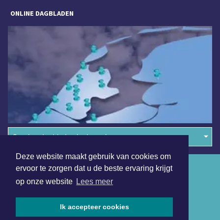
ONLINE DAGBLADEN
Overige dagbladen in de regio
Deze website maakt gebruik van cookies om
Algemene voorwaarden
ervoor te zorgen dat u de beste ervaring krijgt
op onze website
Lees meer
Disclaimer
Privacy Statement
Ik accepteer cookies