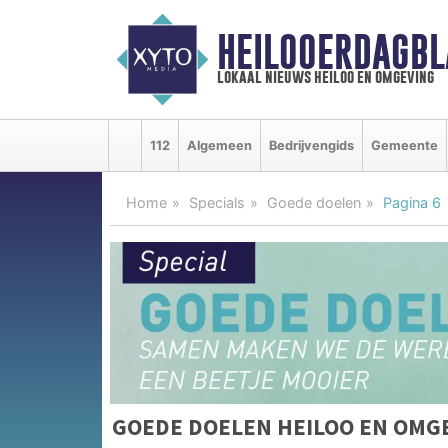
HEILOOERDAGBL
lokaal nieuws heiloo en omgeving
112
Algemeen
Bedrijvengids
Gemeente
Home
Specials
Goede doelen
Pagina 6
GOEDE DOELEN HEILOO EN OMG