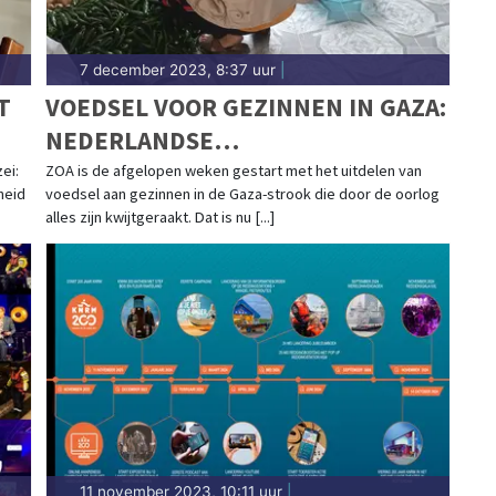
7 december 2023, 8:37 uur
|
T
VOEDSEL VOOR GEZINNEN IN GAZA:
NEDERLANDSE
NOODHULPORGANISATIE ZOA
ei:
ZOA is de afgelopen weken gestart met het uitdelen van
heid
voedsel aan gezinnen in de Gaza-strook die door de oorlog
GESTART IN OORLOGSGEBIED
alles zijn kwijtgeraakt. Dat is nu [...]
11 november 2023, 10:11 uur
|