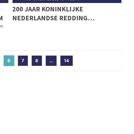
200 JAAR KONINKLIJKE
M
NEDERLANDSE REDDING
MAATSCHAPPIJ (KNRM): VAN
im
ROEIREDDINGBOTEN NAAR
HYPERMODERNE SCHEPEN
6
(current)
7
8
...
14