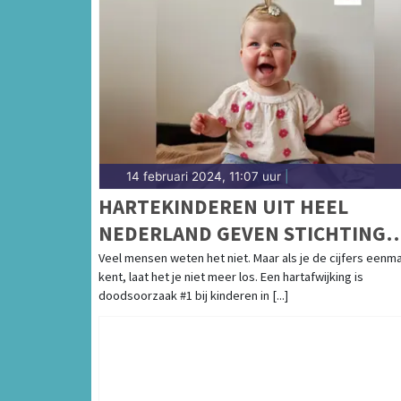
14 februari 2024, 11:07 uur
|
HARTEKINDEREN UIT HEEL
NEDERLAND GEVEN STICHTING
HARTEKIND EEN GEZICHT
Veel mensen weten het niet. Maar als je de cijfers eenma
kent, laat het je niet meer los. Een hartafwijking is
doodsoorzaak #1 bij kinderen in [...]