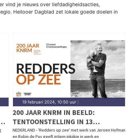
er vind je nieuws over liefdadigheidsacties,
 regio. Heilooer Dagblad zet lokale goede doelen in
19 februari 2024, 10:50 uur
|
200 JAAR KNRM IN BEELD:
EN
TENTOONSTELLING IN 13
MARITIEME MUSEA DOOR HET HELE
g
NEDERLAND - 'Redders op zee' met werk van Jeroen Hofman
en Robin de Puy geeft intiem inkijkje in werk en