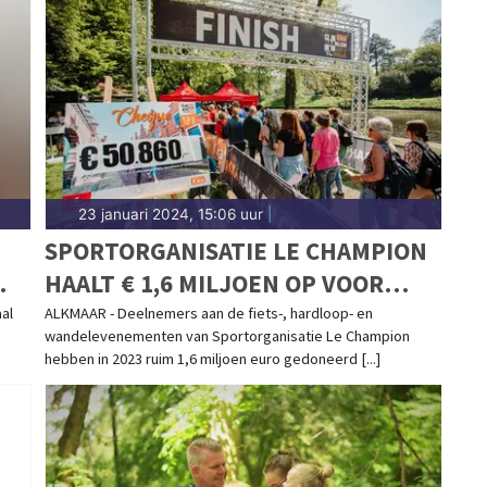
23 januari 2024, 15:06 uur
|
SPORTORGANISATIE LE CHAMPION
HAALT € 1,6 MILJOEN OP VOOR
GOEDE DOELEN
al
ALKMAAR - Deelnemers aan de fiets-, hardloop- en
wandelevenementen van Sportorganisatie Le Champion
hebben in 2023 ruim 1,6 miljoen euro gedoneerd [...]