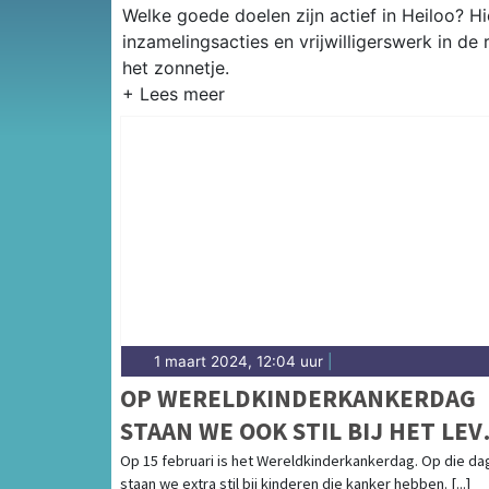
Welke goede doelen zijn actief in Heiloo? Hi
inzamelingsacties en vrijwilligerswerk in de
het zonnetje.
1 maart 2024, 12:04 uur
|
OP WERELDKINDERKANKERDAG
STAAN WE OOK STIL BIJ HET LEV
NÁ KINDERKANKER
Op 15 februari is het Wereldkinderkankerdag. Op die da
staan we extra stil bij kinderen die kanker hebben. [...]