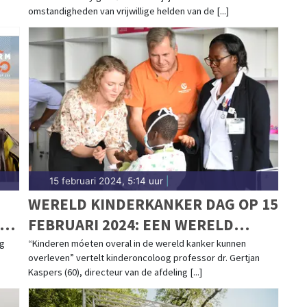
LAND!
omstandigheden van vrijwillige helden van de [...]
15 februari 2024, 5:14 uur
|
WERELD KINDERKANKER DAG OP 15
IN
FEBRUARI 2024: EEN WERELD
ZONDER KINDERKANKER
ng
“Kinderen móeten overal in de wereld kanker kunnen
overleven” vertelt kinderoncoloog professor dr. Gertjan
Kaspers (60), directeur van de afdeling [...]