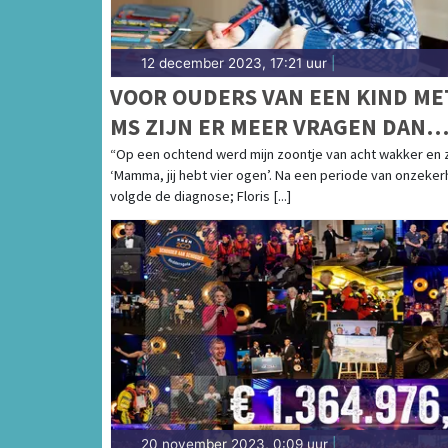
12 december 2023, 17:21 uur
|
VOOR OUDERS VAN EEN KIND ME
MS ZIJN ER MEER VRAGEN DAN
ANTWOORDEN
“Op een ochtend werd mijn zoontje van acht wakker en z
‘Mamma, jij hebt vier ogen’. Na een periode van onzeker
volgde de diagnose; Floris [...]
20 november 2023, 0:09 uur
|