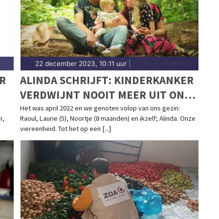
22 december 2023, 10:11 uur
|
R
ALINDA SCHRIJFT: KINDERKANKER
VERDWIJNT NOOIT MEER UIT ONS
LEVEN
Het was april 2022 en we genoten volop van ons gezin:
r,
Raoul, Laurie (5), Noortje (8 maanden) en ikzelf; Alinda. Onze
viereenheid. Tot het op een [...]