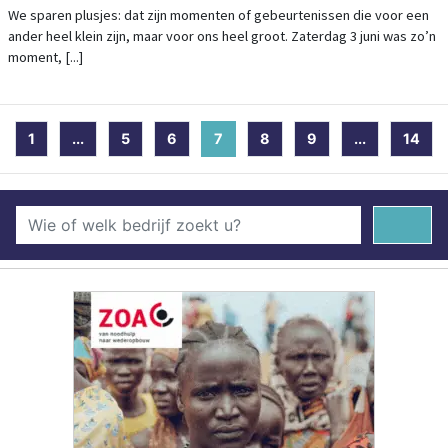
We sparen plusjes: dat zijn momenten of gebeurtenissen die voor een
ander heel klein zijn, maar voor ons heel groot. Zaterdag 3 juni was zo’n
moment, [...]
1
...
5
6
7
(current)
8
9
...
14