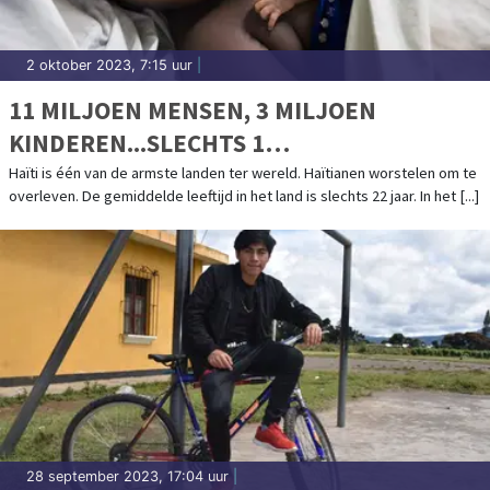
2 oktober 2023, 7:15 uur
|
11 MILJOEN MENSEN, 3 MILJOEN
KINDEREN...SLECHTS 1
KINDERZIEKENHUIS
Haïti is één van de armste landen ter wereld. Haïtianen worstelen om te
overleven. De gemiddelde leeftijd in het land is slechts 22 jaar. In het [...]
28 september 2023, 17:04 uur
|