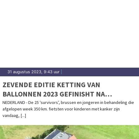
31 augustus 2023, 9:43 uur
|
ZEVENDE EDITIE KETTING VAN
BALLONNEN 2023 GEFINISHT NA
FIETSTOCHT VAN 350 KILOMETER DOOR
NEDERLAND - De 25 'survivors’, brussen en jongeren in behandeling die
afgelopen week 350 km. fietsten voor kinderen met kanker zijn
NEDERLAND
vandaag, [...]