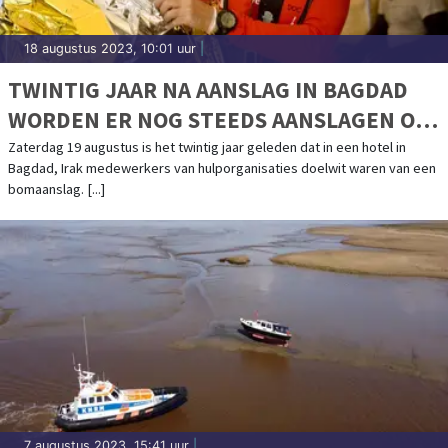
18 augustus 2023, 10:01 uur
|
TWINTIG JAAR NA AANSLAG IN BAGDAD
WORDEN ER NOG STEEDS AANSLAGEN OP
HULPVERLENERS GEPLEEGD
Zaterdag 19 augustus is het twintig jaar geleden dat in een hotel in
Bagdad, Irak medewerkers van hulporganisaties doelwit waren van een
bomaanslag. [...]
7 augustus 2023, 15:41 uur
|