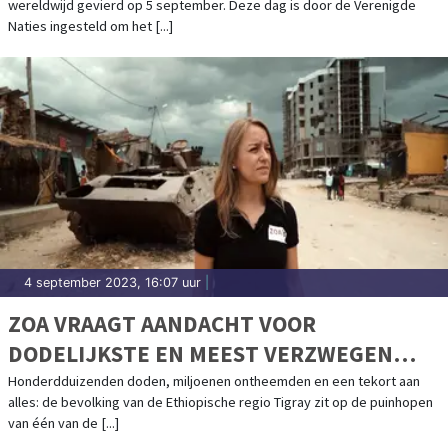
wereldwijd gevierd op 5 september. Deze dag is door de Verenigde
Naties ingesteld om het [...]
4 september 2023, 16:07 uur
|
ZOA VRAAGT AANDACHT VOOR
DODELIJKSTE EN MEEST VERZWEGEN
CONFLICT VAN DEZE EEUW
Honderdduizenden doden, miljoenen ontheemden en een tekort aan
alles: de bevolking van de Ethiopische regio Tigray zit op de puinhopen
van één van de [...]