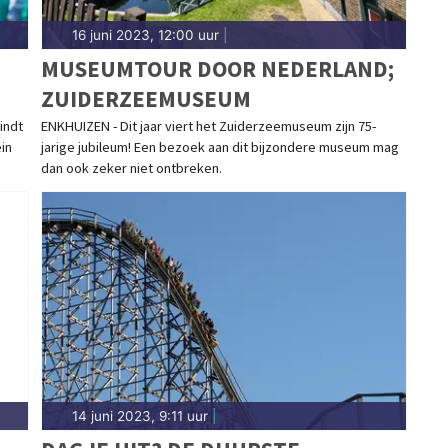
16 juni 2023, 12:00 uur
|
MUSEUMTOUR DOOR NEDERLAND;
ZUIDERZEEMUSEUM
indt
ENKHUIZEN - Dit jaar viert het Zuiderzeemuseum zijn 75-
in
jarige jubileum! Een bezoek aan dit bijzondere museum mag
dan ook zeker niet ontbreken.
14 juni 2023, 9:11 uur
|