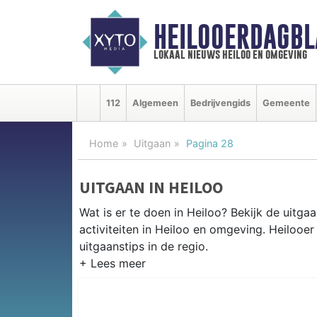
HEILOOERDAGBL
lokaal nieuws heiloo en omgeving
112
Algemeen
Bedrijvengids
Gemeente
Home
Uitgaan
Pagina 28
UITGAAN IN HEILOO
Wat is er te doen in Heiloo? Bekijk de uitg
activiteiten in Heiloo en omgeving. Heilooe
uitgaanstips in de regio.
EVENEMENTEN HEILOO
Van markten en culturele evenementen tot mu