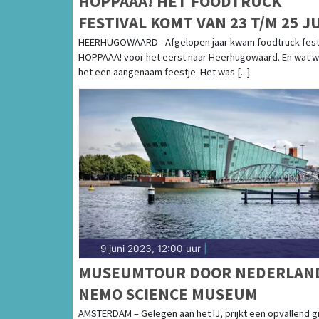
HOPPAAA! HÉT FOODTRUCK
FESTIVAL KOMT VAN 23 T/M 25 J
WEER NAAR HEERHUGOWAARD
HEERHUGOWAARD - Afgelopen jaar kwam foodtruck fest
HOPPAAA! voor het eerst naar Heerhugowaard. En wat 
het een aangenaam feestje. Het was [...]
9 juni 2023, 12:00 uur
|
MUSEUMTOUR DOOR NEDERLAN
NEMO SCIENCE MUSEUM
AMSTERDAM – Gelegen aan het IJ, prijkt een opvallend 