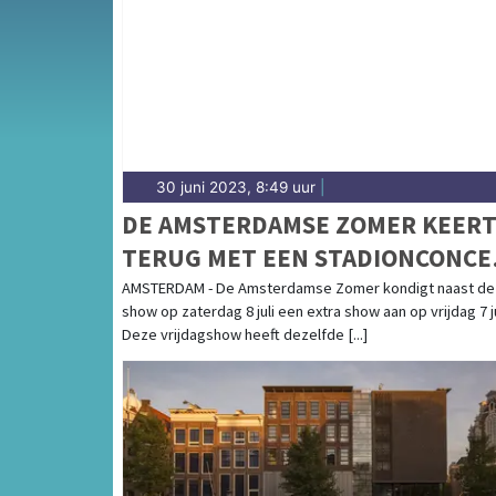
complete uitgaansaanbod op heilooerdagbla
30 juni 2023, 8:49 uur
|
DE AMSTERDAMSE ZOMER KEER
TERUG MET EEN STADIONCONCE
OP VRIJDAG 7 JULI EN ZATERDAG
AMSTERDAM - De Amsterdamse Zomer kondigt naast de
show op zaterdag 8 juli een extra show aan op vrijdag 7 ju
JULI 2023!
Deze vrijdagshow heeft dezelfde [...]