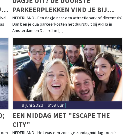
DAGJE UIT? DE DUURSTE
UNI
PARKEERPLEKKEN VIND JE BIJ
ARTIS EN DUINRELL
ival
NEDERLAND - Een dagje naar een attractiepark of dierentuin?
was
Dan ben je qua parkeerkosten het duurst uit bij ARTIS in
Amsterdam en Duinrell in [...]
8 juni 2023, 16:59 uur
|
D;
EEN MIDDAG MET "ESCAPE THE
CITY"
groen
NEDERLAND - Het was een zonnige zondagmiddag toen ik