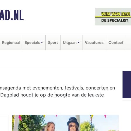
AD.NL
Regionaal
Specials
Sport
Uitgaan
Vacatures
Contact
aansagenda met evenementen, festivals, concerten en
r Dagblad houdt je op de hoogte van de leukste
ziekfestivals en culinaire events - ontdek het