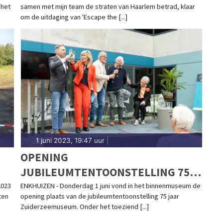
 het
samen met mijn team de straten van Haarlem betrad, klaar
om de uitdaging van 'Escape the [...]
1 juni 2023, 19:47 uur
|
OPENING
JUBILEUMTENTOONSTELLING 75
JAAR ZUIDERZEEMUSEUM
2023
ENKHUIZEN - Donderdag 1 juni vond in het binnenmuseum de
ten
opening plaats van de jubileumtentoonstelling 75 jaar
Zuiderzeemuseum. Onder het toeziend [...]