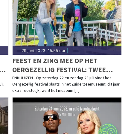
d.nl.
29 juni 2023, 15:55 uur
|
T
FEEST EN ZING MEE OP HET
RT
OERGEZELLIG FESTIVAL: TWEE
 8
DAGEN VOL FEESTELIJKE
ENKHUIZEN - Op zaterdag 22 en zondag 23 juli vindt het
li.
Oergezellig festival plaats in het Zuiderzeemuseum; dit jaar
ACTIVITEITEN, OPTREDENS EN
extra feestelijk, want het museum [...]
LEKKERNIJEN