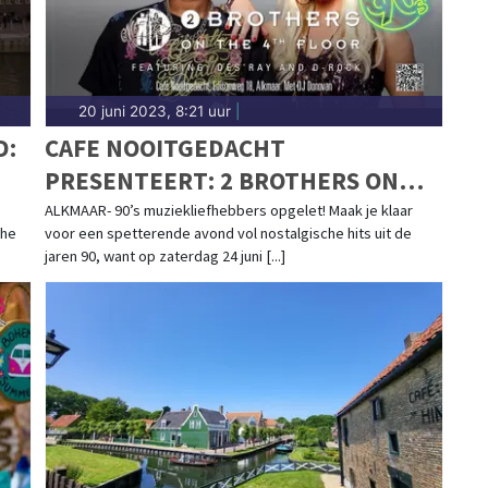
20 juni 2023, 8:21 uur
|
D:
CAFE NOOITGEDACHT
PRESENTEERT: 2 BROTHERS ON
THE 4TH FLOOR - BACK TO THE 90S!
ALKMAAR- 90’s muziekliefhebbers opgelet! Maak je klaar
che
voor een spetterende avond vol nostalgische hits uit de
jaren 90, want op zaterdag 24 juni [...]