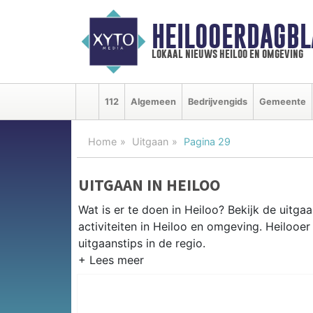
HEILOOERDAGBL
lokaal nieuws heiloo en omgeving
112
Algemeen
Bedrijvengids
Gemeente
Home
Uitgaan
Pagina 29
UITGAAN IN HEILOO
Wat is er te doen in Heiloo? Bekijk de uitg
activiteiten in Heiloo en omgeving. Heilooe
uitgaanstips in de regio.
EVENEMENTEN HEILOO
Van markten en culturele evenementen tot mu