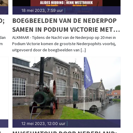
18 mei 2023, 7:59 uur
|
D;
BOEGBEELDEN VAN DE NEDERPOP
SAMEN IN PODIUM VICTORIE MET
NEDERPOP ALL STARS
dan
ALKMAAR - Tijdens de Nacht van de Nederpop op 20 mei in
um
Podium Victorie komen de grootste Nederpophits voorbij,
uitgevoerd door de boegbeelden van [...]
12 mei 2023, 12:00 uur
|