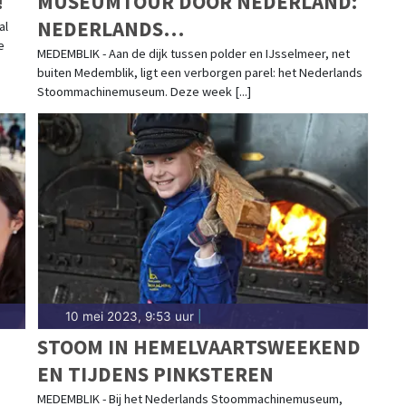
!
MUSEUMTOUR DOOR NEDERLAND:
NEDERLANDS
al
e
STOOMMACHINEMUSEUM
MEDEMBLIK - Aan de dijk tussen polder en IJsselmeer, net
buiten Medemblik, ligt een verborgen parel: het Nederlands
Stoommachinemuseum. Deze week [...]
10 mei 2023, 9:53 uur
|
STOOM IN HEMELVAARTSWEEKEND
EN TIJDENS PINKSTEREN
MEDEMBLIK - Bij het Nederlands Stoommachinemuseum,