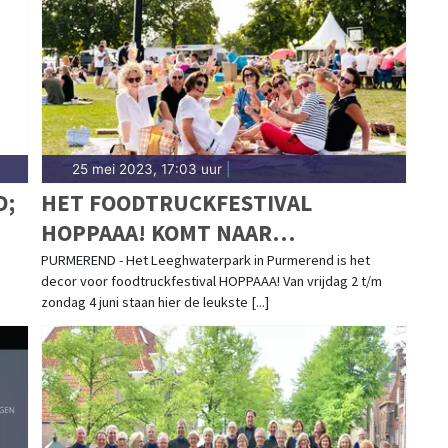
d.nl.
25 mei 2023, 17:03 uur
|
D;
HET FOODTRUCKFESTIVAL
HOPPAAA! KOMT NAAR
PURMEREND!
PURMEREND - Het Leeghwaterpark in Purmerend is het
decor voor foodtruckfestival HOPPAAA! Van vrijdag 2 t/m
zondag 4 juni staan hier de leukste [...]