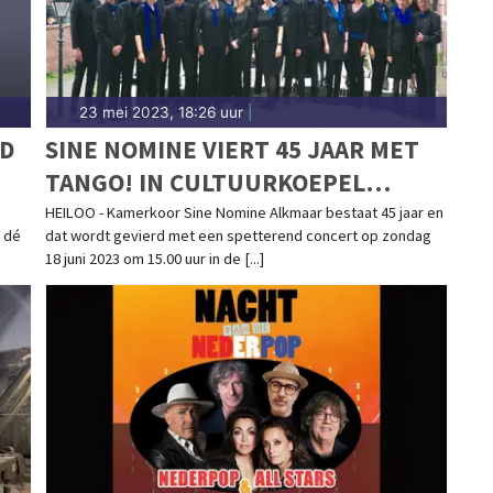
23 mei 2023, 18:26 uur
|
ND
SINE NOMINE VIERT 45 JAAR MET
TANGO! IN CULTUURKOEPEL
HEILOO
e
HEILOO - Kamerkoor Sine Nomine Alkmaar bestaat 45 jaar en
 dé
dat wordt gevierd met een spetterend concert op zondag
18 juni 2023 om 15.00 uur in de [...]