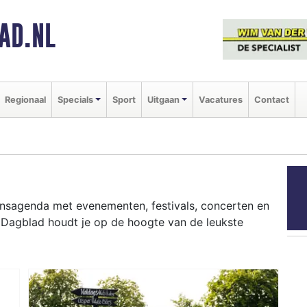
AD.NL
Regionaal
Specials
Sport
Uitgaan
Vacatures
Contact
aansagenda met evenementen, festivals, concerten en
r Dagblad houdt je op de hoogte van de leukste
ziekfestivals en culinaire events - ontdek het